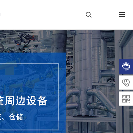
们

