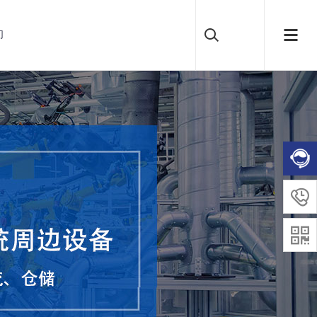
们

