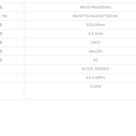
度
Min50-Max500mm
*W)
Min50*50-Max580*500mm
度
920±30mm
度
0.6-3mm
量
20KG
度
Max200
期
8S
AC220 50/60HZ
0.4-0.6MPa
0.2KW