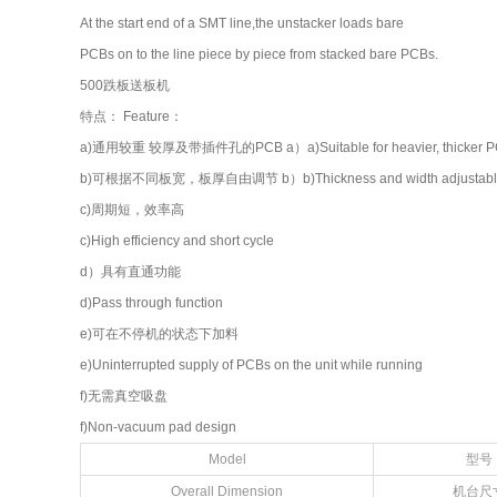
At the start end of a SMT line,the unstacker loads bare
PCBs on to the line piece by piece from stacked bare PCBs.
500跌板送板机
特点： Feature：
a)通用较重 较厚及带插件孔的PCB a）a)Suitable for heavier, thicker PCBs 
b)可根据不同板宽，板厚自由调节 b）b)Thickness and width adjustable accor
c)周期短，效率高
c)High efficiency and short cycle
d）具有直通功能
d)Pass through function
e)可在不停机的状态下加料
e)Uninterrupted supply of PCBs on the unit while running
f)无需真空吸盘
f)Non-vacuum pad design
Model
型号
Overall Dimension
机台尺