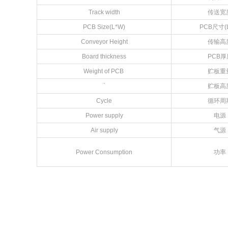
Track width
传送宽
PCB Size(L*W)
PCB尺寸(L
Conveyor Height
传输高
Board thickness
PCB厚
Weight of PCB
贮板重
`
贮板高
Cycle
循环周
Power supply
电源
Air supply
气源
Power Consumption
功率