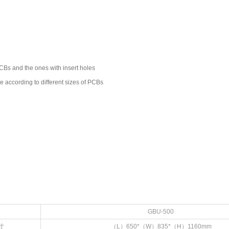
and the ones with insert holes
ding to different sizes of PCBs
GBU-500
寸
（L）650*（W）835*（H）1160mm