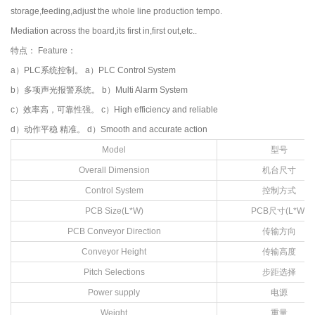
storage,feeding,adjust the whole line production tempo.
Mediation across the board,its first in,first out,etc..
特点： Feature：
a）PLC系统控制。 a）PLC Control System
b）多项声光报警系统。 b）Multi Alarm System
c）效率高，可靠性强。 c）High efficiency and reliable
d）动作平稳 精准。 d）Smooth and accurate action
Model
型号
Overall Dimension
机台尺寸
Control System
控制方式
PCB Size(L*W)
PCB尺寸(L*W)
PCB Conveyor Direction
传输方向
Conveyor Height
传输高度
Pitch Selections
步距选择
Power supply
电源
Weight
重量