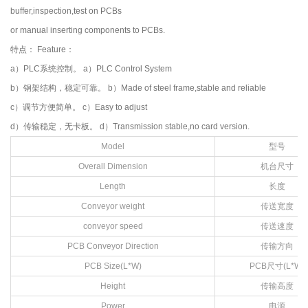
buffer,inspection,test on PCBs
or manual inserting components to PCBs.
特点： Feature：
a）PLC系统控制。 a）PLC Control System
b）钢架结构，稳定可靠。 b）Made of steel frame,stable and reliable
c）调节方便简单。 c）Easy to adjust
d）传输稳定，无卡板。 d）Transmission stable,no card version.
Model
型号
Overall Dimension
机台尺寸
Length
长度
Conveyor weight
传送宽度
conveyor speed
传送速度
PCB Conveyor Direction
传输方向
PCB Size(L*W)
PCB尺寸(L*W)
Height
传输高度
Power
电源